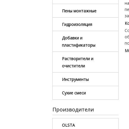
н
п
Пены монтажные
за
К
Гидроизоляция
С
о
Добавки и
по
пластификаторы
М
Растворители и
очистители
Инструменты
Сухие смеси
Производители
OLSTA