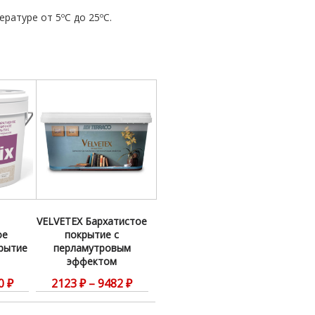
ратуре от 5ºС до 25ºС.
VELVETEX Бархатистое
ое
покрытие с
рытие
перламутровым
эффектом
0
₽
2123
₽
–
9482
₽