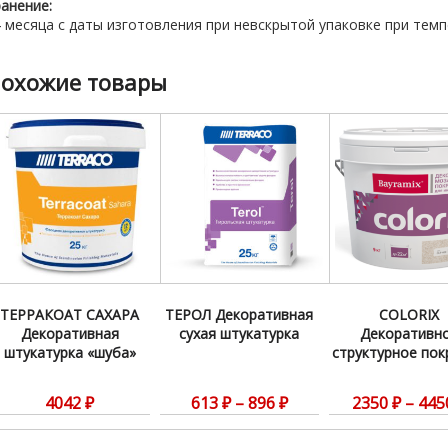
анение:
 месяца с даты изготовления при невскрытой упаковке при темпе
охожие товары
ТЕРРАКОАТ САХАРА
ТЕРОЛ Декоративная
COLORIX
Декоративная
сухая штукатурка
Декоративн
штукатурка «шуба»
структурное пок
4042
₽
613
₽
–
896
₽
2350
₽
–
445