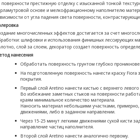
а поверхности престижную отделку с изысканной тонкой текстур
ерламутровой основе и мелкофракционному наполнителю матери
висимости от угла падения света поверхности, контрастирующие
олеровка
оздание многочисленных эффектов достигается за счет многосл
бработки: шлифовки и использования финишных лессирующих ма
лотно, слой за слоем, декоратор создает поверхность определ
етод нанесения
Обработать поверхность грунтом глубоко проникновен
На подготовленную поверхность нанести краску Fiora
покрытия.
Первый слой Aretino нанести кистью с верхнего левого
Во избежание заметных стыков на поверхности работа
краям минимальное количество материала.
Наносить материал небольшими участками, примерно,
движениями, либо в заданном направлении.
Через 15-25 минут легкими движениями сухой кисти за
направление частиц наполнителя.
Второй слой Aretino нанести аналогично первому.