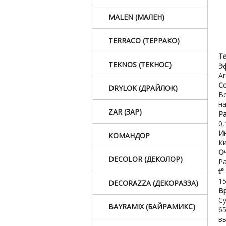
MALEN (МАЛЕН)
TERRACO (ТЕРРАКО)
Т
TEKNOS (ТЕКНОС)
Э
Ar
Со
DRYLOK (ДРАЙЛОК)
В
на
ZAR (ЗАР)
Ра
0,
И
КОМАНДОР
Ки
О
DECOLOR (ДЕКОЛОР)
Р
t°
1
DECORAZZA (ДЕКОРАЗЗА)
В
Су
BAYRAMIX (БАЙРАМИКС)
6
в