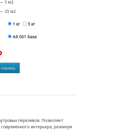
 — 5 м2.
 — 25 м2.
1 кг
5 кг
AR 001 База
₽
 корзину
мутровых переливов. Позволяет
и современного интерьера, реализуя