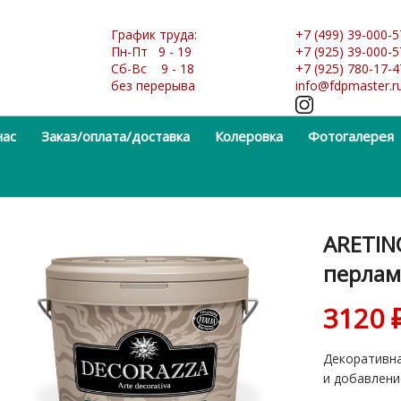
График труда:
+7 (499) 39-000-5
Пн-Пт 9 - 19
+7 (925) 39-000-5
Сб-Вс 9 - 18
+7 (925) 780-17-4
без перерыва
info@fdpmaster.r
нас
Заказ/оплата/доставка
Колеровка
Фотогалерея
ARETIN
перлам
3120
Декоративн
и добавлени