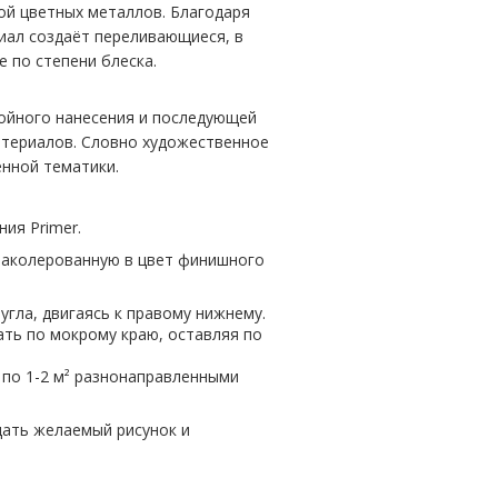
ой цветных металлов. Благодаря
ал создаёт переливающиеся, в
 по степени блеска.
ойного нанесения и последующей
териалов. Словно художественное
енной тематики.
ия Primer.
 заколерованную в цвет финишного
 угла, двигаясь к правому нижнему.
ть по мокрому краю, оставляя по
 по 1-2 м² разнонаправленными
дать желаемый рисунок и