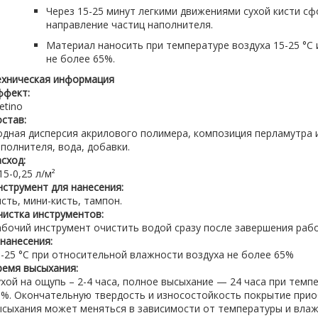
Через 15-25 минут легкими движениями сухой кисти с
направление частиц наполнителя.
Материал наносить при температуре воздуха 15-25 °С
не более 65%.
ехническая информация
ффект:
etino
став:
одная дисперсия акрилового полимера, композиция перламутра
полнителя, вода, добавки.
сход:
15-0,25 л/м²
нструмент для нанеcения:
сть, мини-кисть, тампон.
чистка инструментов:
абочий инструмент очистить водой сразу после завершения раб
 нанесения:
5-25 °С при относительной влажности воздуха не более 65%
ремя высыхания:
хой на ощупь – 2-4 часа, полное высыхание — 24 часа при темп
5%. Окончательную твердость и износостойкость покрытие прио
ысыхания может меняться в зависимости от температуры и влаж