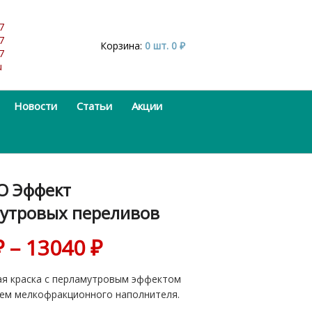
7
7
Корзина:
0 шт.
0
₽
7
u
Новости
Статьи
Акции
O Эффект
утровых переливов
₽
–
13040
₽
ая краска с перламутровым эффектом
ем мелкофракционного наполнителя.