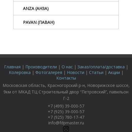
ANZA (АНЗА)
PAVAN (ПАВАН)
Главная
|
Производители
|
О нас
|
Заказ/оплата/доставка
|
Колеровка
|
Фотогалерея
|
Новости
|
Статьи
|
Акции
|
Контакты
Московская область, Красногорский р-н, Новорижское шоссе,
9км от МКАД ТЦ Строительный двор “Петровский”, павильон
Г-2
+7 (499) 39-000-57
+7 (925) 39-000-57
+7 (925) 780-17-47
info@fdpmaster.ru