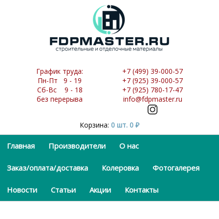
График труда:
+7 (499) 39-000-57
Пн-Пт 9 - 19
+7 (925) 39-000-57
Сб-Вс 9 - 18
+7 (925) 780-17-47
без перерыва
info@fdpmaster.ru
Корзина:
0 шт.
0
₽
Главная
Производители
О нас
Заказ/оплата/доставка
Колеровка
Фотогалерея
Новости
Статьи
Акции
Контакты