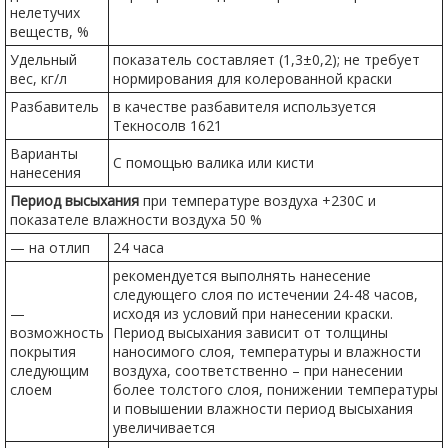
нелетучих
веществ, %
Удельный
показатель составляет (1,3±0,2); не требует
вес, кг/л
нормирования для колерованной краски
Разбавитель
в качестве разбавителя используется
Текносолв 1621
Варианты
С помощью валика или кисти
нанесения
Период высыхания
при температуре воздуха +230C и
показателе влажности воздуха 50 %
— на отлип
24 часа
рекомендуется выполнять нанесение
следующего слоя по истечении 24-48 часов,
—
исходя из условий при нанесении краски.
возможность
Период высыхания зависит от толщины
покрытия
наносимого слоя, температуры и влажности
следующим
воздуха, соответственно – при нанесении
слоем
более толстого слоя, понижении температуры
и повышении влажности период высыхания
увеличивается