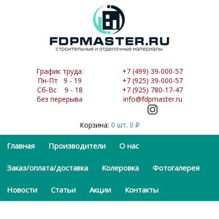
График труда:
+7 (499) 39-000-57
Пн-Пт 9 - 19
+7 (925) 39-000-57
Сб-Вс 9 - 18
+7 (925) 780-17-47
без перерыва
info@fdpmaster.ru
Корзина:
0 шт.
0
₽
Главная
Производители
О нас
Заказ/оплата/доставка
Колеровка
Фотогалерея
Новости
Статьи
Акции
Контакты