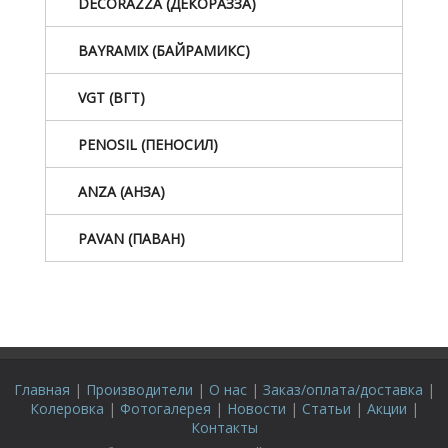
DECORAZZA (ДЕКОРАЗЗА)
BAYRAMIX (БАЙРАМИКС)
VGT (ВГТ)
PENOSIL (ПЕНОСИЛ)
ANZA (АНЗА)
PAVAN (ПАВАН)
Главная
|
Производители
|
О нас
|
Заказ/оплата/доставка
|
Колеровка
|
Фотогалерея
|
Новости
|
Статьи
|
Акции
|
Контакты