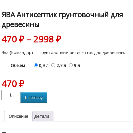
ЯВА Антисептик грунтовочный для
древесины
470
₽
–
2998
₽
Ява (Командор) — грунтовочный антисептик для древесины.
Объём
0,9 л
2,7 л
9 л
470
₽
В корзину
Описание
Детали