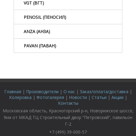
VGT (ВГТ)
PENOSIL (ПЕНОСИЛ)
ANZA (АНЗА)
PAVAN (ПАВАН)
Главная
|
Производители
|
О нас
|
Заказ/оплата/доставка
|
Колеровка
|
Фотогалерея
|
Новости
|
Статьи
|
Акции
|
Контакты
Московская область, Красногорский р-н, Новорижское шоссе,
9км от МКАД ТЦ Строительный двор “Петровский”, павильон
Г-2
+7 (499) 39-000-57