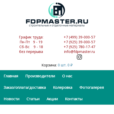
График труда:
+7 (499) 39-000-57
Пн-Пт 9 - 19
+7 (925) 39-000-57
Сб-Вс 9 - 18
+7 (925) 780-17-47
без перерыва
info@fdpmaster.ru
Корзина:
0 шт.
0
₽
Главная
Производители
О нас
Заказ/оплата/доставка
Колеровка
Фотогалерея
Новости
Статьи
Акции
Контакты