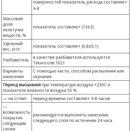
поверхностей показатель расхода составляет
4-8
Массовая
доля
показатель составляет (13±3)
нелетучих
веществ, %
Удельный
показатель составляет (0,8±0,1)
вес, кг/л
в качестве разбавителя используется
Разбавитель
Текносолв 1621
Варианты
С помощью кисти, способом распыления или
нанесения
окунания
Период высыхания
при температуре воздуха +230C и
показателе влажности воздуха 50 %
— на отлип
период времени составляет 4-8 часов
—
возможность
рекомендуется выполнять нанесение
покрытия
следующего слоя по истечении 24 часа
следующим
слоем