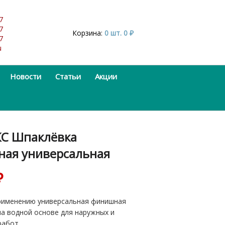
7
7
Корзина:
0 шт.
0
₽
7
u
Новости
Статьи
Акции
С Шпаклёвка
ая универсальная
₽
рименению универсальная финишная
а водной основе для наружных и
работ.