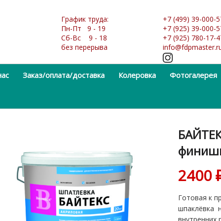
График труда:
+7 (499) 39-000-5
Пн-Пт 9 - 19
+7 (925) 39-000-5
Сб-Вс 9 - 18
+7 (925) 780-17-4
без перерыва
info@fdpmaster.r
нас
Заказ/оплата/доставка
Колеровка
Фотогалерея
БАЙТЕК
финишн
2400
Готовая к п
шпаклёвка н
внутренних 