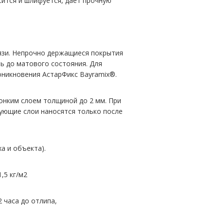
сится и шлифуется, дает прочную
язи. Непрочно держащиеся покрытия
ь до матового состояния. Для
роникновения АстарФикс Bayramix®.
онким слоем толщиной до 2 мм. При
ующие слои наносятся только после
а и объекта).
,5 кг/м2
 часа до отлипа,