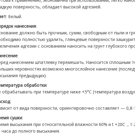
отова к применению, экономична при использовании, легко нано
адкую поверхность, обладает высокой адгезией.
вет
: Белый.
орядок нанесения
:
снование должно быть прочным, сухим, свободным от пыли и гр
еобходимо полностью удалить, глянцевые поверхности зашкурит
еличения адгезии с основанием наносить на грунт глубокого п
анесение
:
еред нанесением шпатлевку перемешать. Наносится сплошным т
ольших неровностях возможно многослойное нанесение (послед
ысыхания предыдущих).
емпература обработки
:
е обрабатывать при температуре ниже +5°С (температура воздух
асход
:
висит от вида поверхности, ориентировочно составляет — 0,8-1
ремя сушки
:
емя высыхания при относительной влажности 60% и t +20С , 1-2
 часа до полного высыхания.