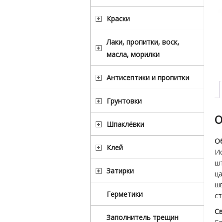
Краски
Лаки, пропитки, воск,
масла, морилки
Антисептики и пропитки
Грунтовки
О
Шпаклёвки
О
Клей
И
шт
Затирки
ц
ш
Герметики
ст
С
Заполнитель трещин