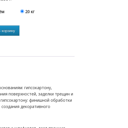
ём
20 кг
 корзину
снованиям: гипсокартону,
ания поверхностей, заделки трещин и
 гипсокартону: финишной обработки
я создания декоративного