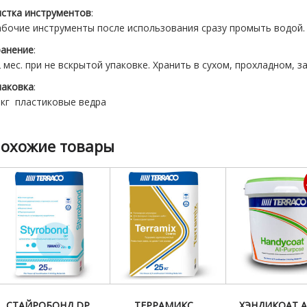
истка инструментов
:
абочие инструменты после использования сразу промыть водой.
ранение
:
 мес. при не вскрытой упаковке. Хранить в сухом, прохладном,
паковка
:
0кг пластиковые ведра
охожие товары
СТАЙРОБОНД DP
ТЕРРАМИКС
ХЭНДИКОАТ A