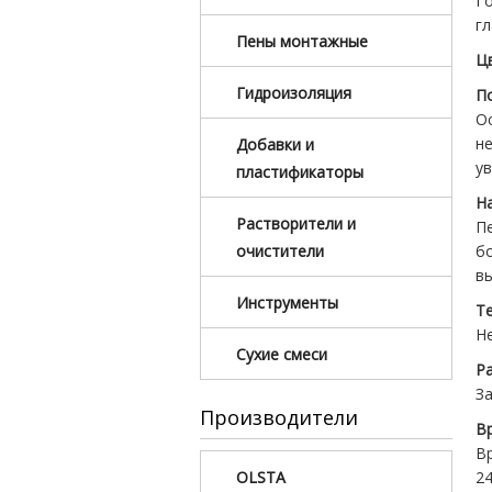
Г
гл
Пены монтажные
Ц
Гидроизоляция
П
О
н
Добавки и
ув
пластификаторы
Н
Растворители и
П
б
очистители
в
Инструменты
Т
Н
Сухие смеси
Р
За
Производители
В
Вр
24
OLSTA