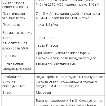
органические
140 г/л 2010. VOC изделия: макс. 140 г/л.
вещества (VOC)
Практическая
7 — 8 м²/л, толщина сухой пленки прим.
укрывистость
40 мкм, 1 слой наносится кистью.
Плотность
прим. 1,2 г/мл
Время высыхания,
+23°C,
через 1 час
относительная
через 8 часов
влажность 50 %
При более низкой температуре и
-от пыли
высокой влажности воздуха процесс
— нанесение
высыхания замедляется.
следующего слоя
Разбавитель,
Вода. Промыть инструменты сразу после
очистка
использования подходящим моющим
инструментов
средством и теплой водой.
Блеск
Матовый
Базы для колеровки 1 и 3. Колеруется по
колерным картам: KIRJO Color Chart и