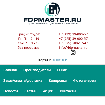
График труда:
+7 (499) 39-000-57
Пн-Пт 9 - 19
+7 (925) 39-000-57
Сб-Вс 9 - 18
+7 (925) 780-17-47
без перерыва
info@fdpmaster.ru
Корзина:
0 шт.
0
₽
Главная
Производители
О нас
Заказ/оплата/доставка
Колеровка
Фотогалерея
Новости
Статьи
Акции
Контакты