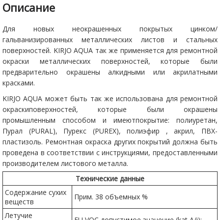
Описание
Для новых неокрашенных покрытых цинком/
гальванизированных металлических листов и стальных
поверхностей. KIRJO AQUA так же применяется для ремонтной
окраски металлических поверхностей, которые были
предварительно окрашены алкидными или акрилатными
красками.
KIRJO AQUA может быть так же использована для ремонтной
окраскиповерхностей, которые были окрашены
промышленным способом и имеютпокрытие: полиуретан,
Пурал (PURAL), Пурекс (PUREX), полиэфир , акрил, ПВХ-
пластизоль. Ремонтная окраска других покрытий должна быть
проведена в соответствии с инструкциями, предоставленными
производителем листового металла.
Технические данные
Содержание сухих
Прим. 38 объемных %
веществ
Летучие
EU VOC допустимое значение (kat A/i):