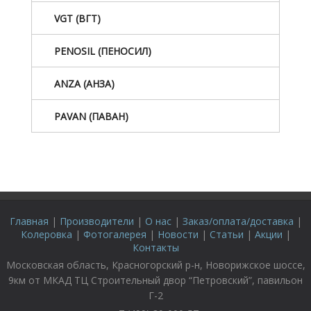
VGT (ВГТ)
PENOSIL (ПЕНОСИЛ)
ANZA (АНЗА)
PAVAN (ПАВАН)
Главная
|
Производители
|
О нас
|
Заказ/оплата/доставка
|
Колеровка
|
Фотогалерея
|
Новости
|
Статьи
|
Акции
|
Контакты
Московская область, Красногорский р-н, Новорижское шоссе,
9км от МКАД ТЦ Строительный двор “Петровский”, павильон
Г-2