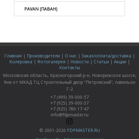
PAVAN (ПАВАН)
Главная
|
Производители
|
О нас
|
Заказ/оплата/доставка
|
Колеровка
|
Фотогалерея
|
Новости
|
Статьи
|
Акции
|
Контакты
Московская область, Красногорский р-н, Новорижское шоссе,
9км от МКАД ТЦ Строительный двор “Петровский”, павильон
Г-2
+7 (499) 39-000-57
+7 (925) 39-000-57
+7 (925) 780-17-47
info@fdpmaster.ru
© 2001-2026
FDPMASTER.RU