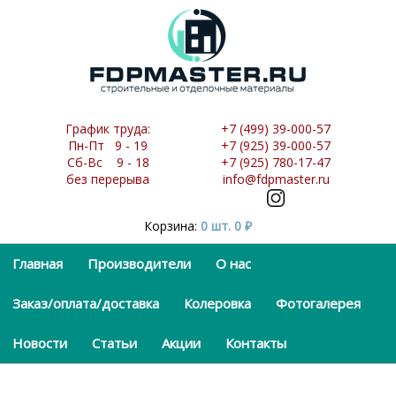
График труда:
+7 (499) 39-000-57
Пн-Пт 9 - 19
+7 (925) 39-000-57
Сб-Вс 9 - 18
+7 (925) 780-17-47
без перерыва
info@fdpmaster.ru
Корзина:
0 шт.
0
₽
Главная
Производители
О нас
Заказ/оплата/доставка
Колеровка
Фотогалерея
Новости
Статьи
Акции
Контакты