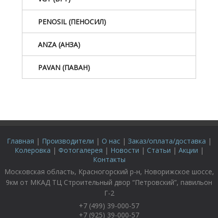
PENOSIL (ПЕНОСИЛ)
ANZA (АНЗА)
PAVAN (ПАВАН)
Главная
|
Производители
|
О нас
|
Заказ/оплата/доставка
|
Колеровка
|
Фотогалерея
|
Новости
|
Статьи
|
Акции
|
Контакты
Московская область, Красногорский р-н, Новорижское шоссе,
9км от МКАД ТЦ Строительный двор “Петровский”, павильон
Г-2
+7 (499) 39-000-57
+7 (925) 39-000-57