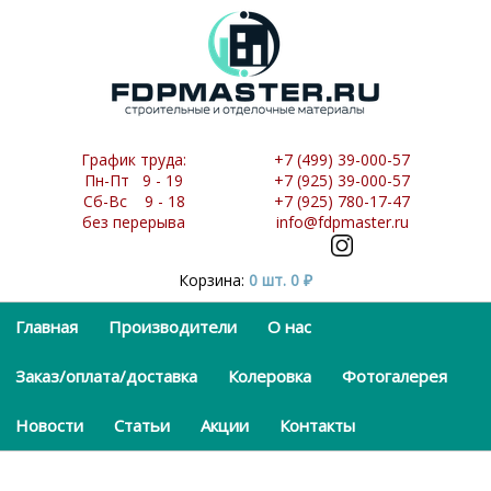
График труда:
+7 (499) 39-000-57
Пн-Пт 9 - 19
+7 (925) 39-000-57
Сб-Вс 9 - 18
+7 (925) 780-17-47
без перерыва
info@fdpmaster.ru
Корзина:
0 шт.
0
₽
Главная
Производители
О нас
Заказ/оплата/доставка
Колеровка
Фотогалерея
Новости
Статьи
Акции
Контакты